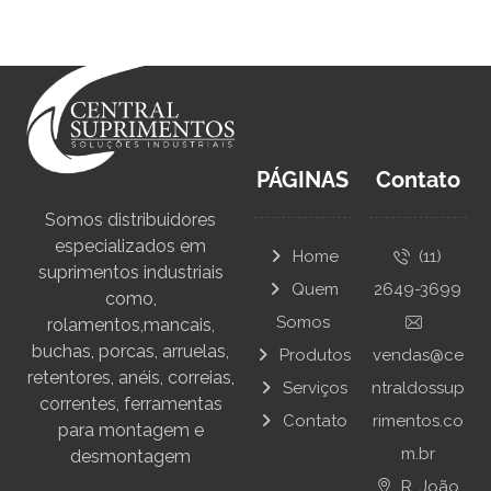
PÁGINAS
Contato
Somos distribuidores
especializados em
Home
(11)
suprimentos industriais
Quem
2649-3699
como,
Somos
rolamentos,mancais,
buchas, porcas, arruelas,
Produtos
vendas@ce
retentores, anéis, correias,
Serviços
ntraldossup
correntes, ferramentas
Contato
rimentos.co
para montagem e
m.br
desmontagem
R. João