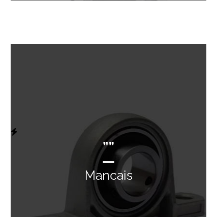
””
Mancais