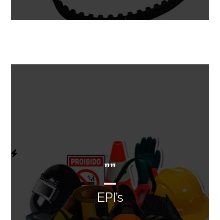
””
EPI’s