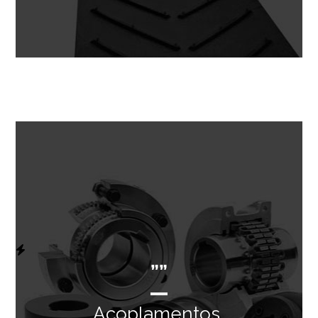
””
Acoplamentos