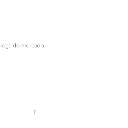
trega do mercado.
””