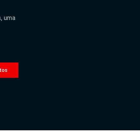
s, uma
tos