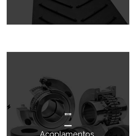
””
Acoplamentos