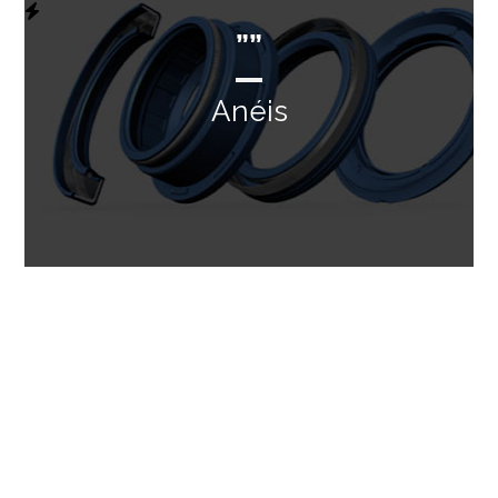
””
Anéis