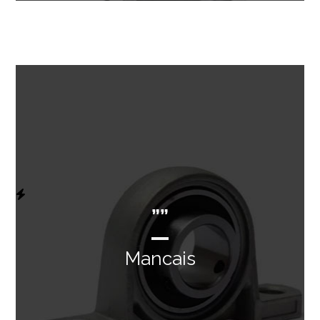
””
Mancais