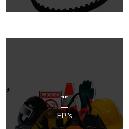
””
EPI’s