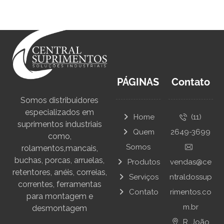
PÁGINAS
Contato
Somos distribuidores
especializados em
Home
(11)
suprimentos industriais
Quem
2649-3699
como,
Somos
rolamentos,mancais,
buchas, porcas, arruelas,
Produtos
vendas@ce
retentores, anéis, correias,
Serviços
ntraldossup
correntes, ferramentas
Contato
rimentos.co
para montagem e
m.br
desmontagem
R. João