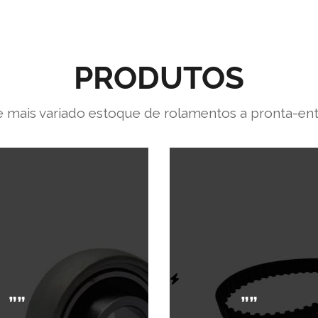
PRODUTOS
 mais variado estoque de rolamentos a pronta-en
””
””