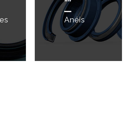
””
es
Anéis