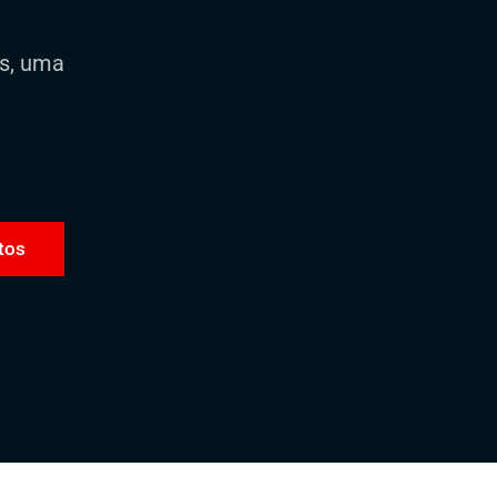
os, uma
tos