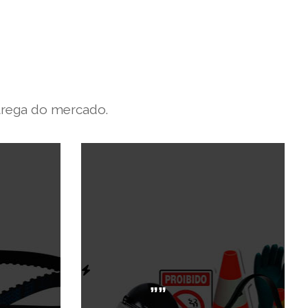
trega do mercado.
””