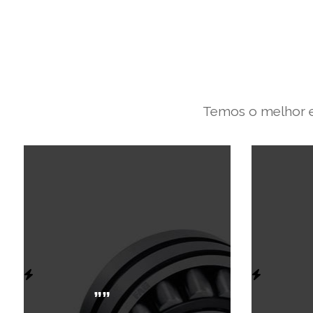
Temos o melhor e
””