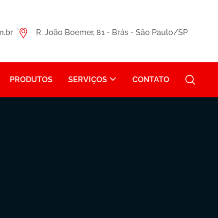
m.br
R. João Boemer, 81 - Brás - São Paulo/SP
PRODUTOS
SERVIÇOS
CONTATO