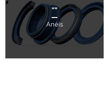
””
Anéis