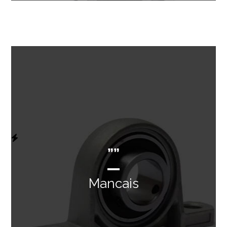
””
Mancais