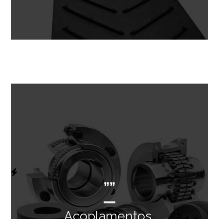
””
Acoplamentos