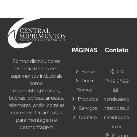
PÁGINAS
Contato
Somos distribuidores
especializados em
Home
(11)
suprimentos industriais
Quem
2649-3699
como,
Somos
rolamentos,mancais,
buchas, porcas, arruelas,
Produtos
vendas@ce
retentores, anéis, correias,
Serviços
ntraldossup
correntes, ferramentas
Contato
rimentos.co
para montagem e
m.br
desmontagem
R. João