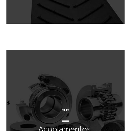
””
Acoplamentos