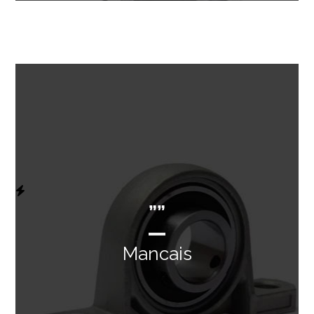
””
Mancais