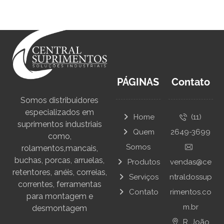
PÁGINAS
Contato
Somos distribuidores
especializados em
Home
(11)
suprimentos industriais
Quem
2649-3699
como,
Somos
rolamentos,mancais,
buchas, porcas, arruelas,
Produtos
vendas@ce
retentores, anéis, correias,
Serviços
ntraldossup
correntes, ferramentas
Contato
rimentos.co
para montagem e
m.br
desmontagem
R. João