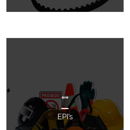
””
EPI’s