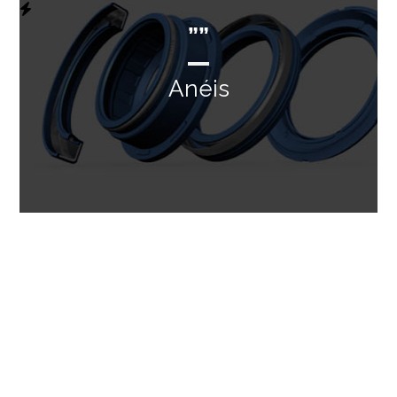
””
Anéis