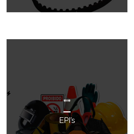
””
EPI’s