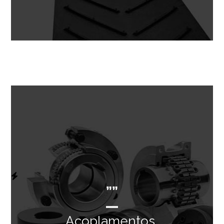
””
Acoplamentos