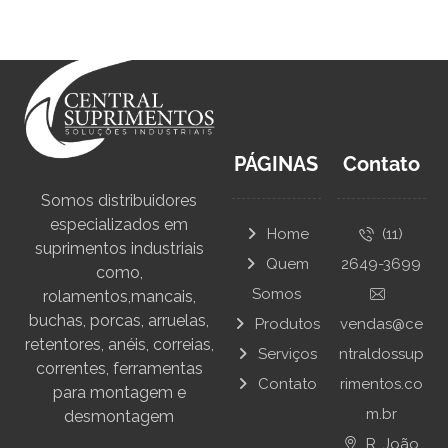
PÁGINAS
Contato
Somos distribuidores
especializados em
Home
(11)
suprimentos industriais
Quem
2649-3699
como,
Somos
rolamentos,mancais,
buchas, porcas, arruelas,
Produtos
vendas@ce
retentores, anéis, correias,
Serviços
ntraldossup
correntes, ferramentas
Contato
rimentos.co
para montagem e
m.br
desmontagem
R. João