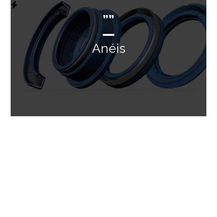
””
Anéis