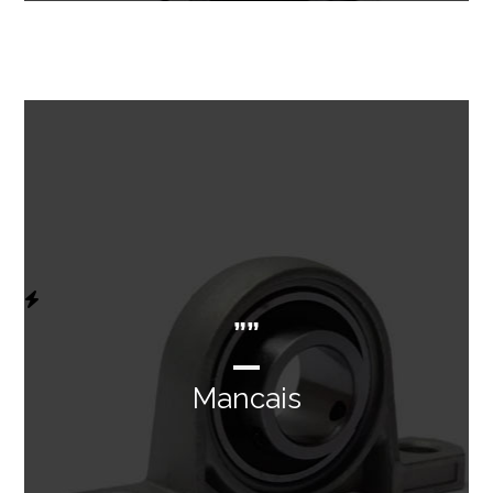
””
Mancais