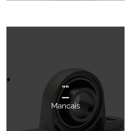
””
Mancais