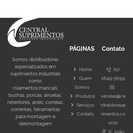
PÁGINAS
Contato
Somos distribuidores
especializados em
Home
(11)
suprimentos industriais
Quem
2649-3699
como,
Somos
rolamentos,mancais,
buchas, porcas, arruelas,
Produtos
vendas@ce
retentores, anéis, correias,
Serviços
ntraldossup
correntes, ferramentas
Contato
rimentos.co
para montagem e
m.br
desmontagem
R. João