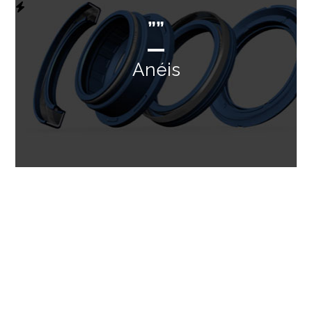
””
Anéis