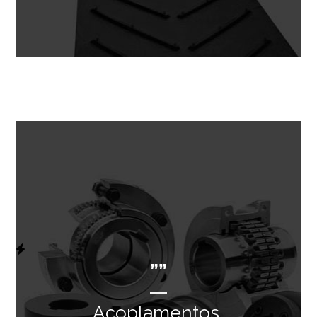
””
Acoplamentos