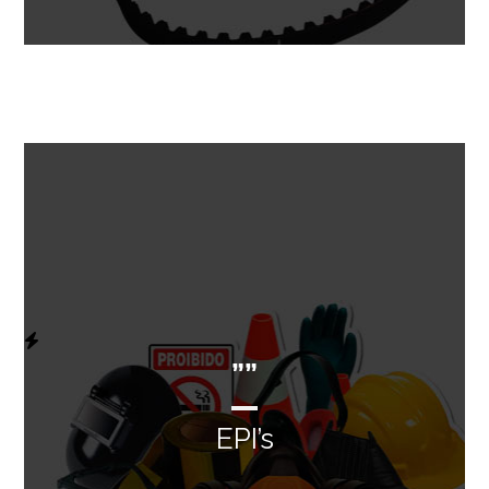
””
EPI’s