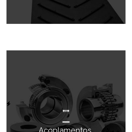
””
Acoplamentos