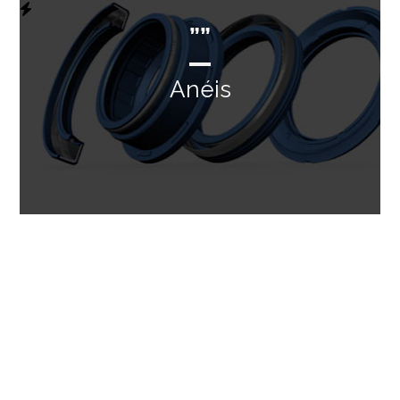
””
Anéis