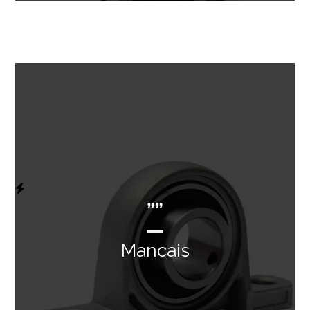
””
Mancais