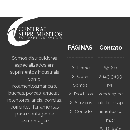
PÁGINAS
Contato
Somos distribuidores
especializados em
Home
(11)
suprimentos industriais
Quem
2649-3699
como,
Somos
rolamentos,mancais,
buchas, porcas, arruelas,
Produtos
vendas@ce
retentores, anéis, correias,
Serviços
ntraldossup
correntes, ferramentas
Contato
rimentos.co
para montagem e
m.br
desmontagem
R. João