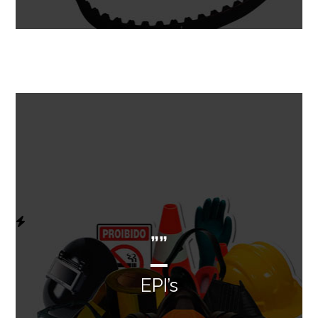
””
EPI’s