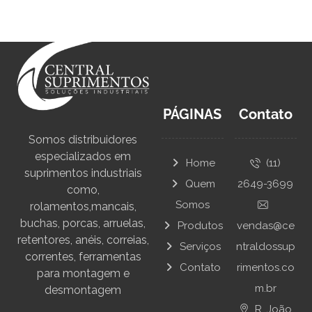
PÁGINAS
Contato
Somos distribuidores
especializados em
Home
(11)
suprimentos industriais
Quem
2649-3699
como,
Somos
rolamentos,mancais,
buchas, porcas, arruelas,
Produtos
vendas@ce
retentores, anéis, correias,
Serviços
ntraldossup
correntes, ferramentas
Contato
rimentos.co
para montagem e
m.br
desmontagem
R. João