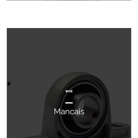
””
Mancais