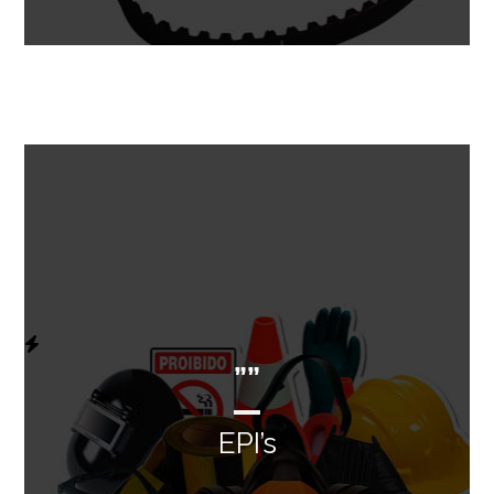
””
EPI’s