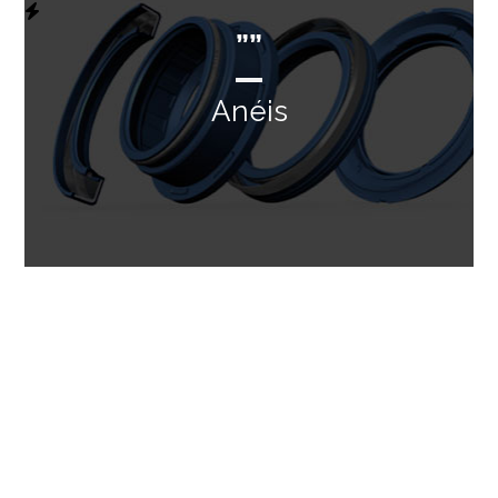
””
Anéis