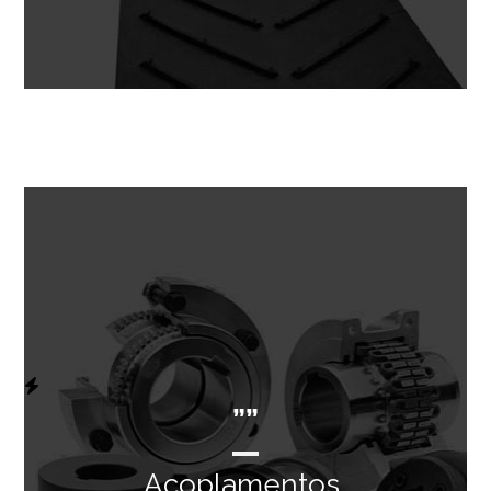
””
Acoplamentos