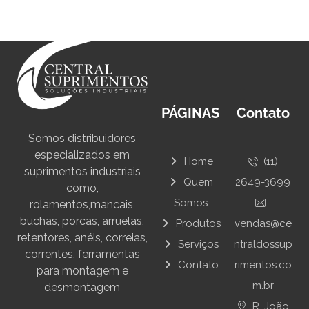
PÁGINAS
Contato
Somos distribuidores
especializados em
Home
(11)
suprimentos industriais
Quem
2649-3699
como,
Somos
rolamentos,mancais,
buchas, porcas, arruelas,
Produtos
vendas@ce
retentores, anéis, correias,
Serviços
ntraldossup
correntes, ferramentas
Contato
rimentos.co
para montagem e
m.br
desmontagem
R. João