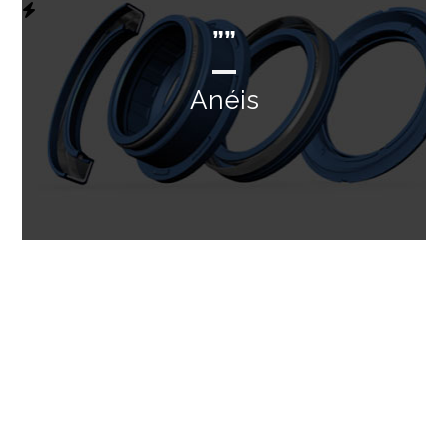
””
Anéis