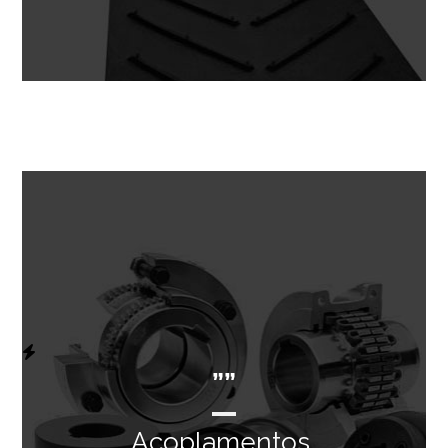
””
Acoplamentos