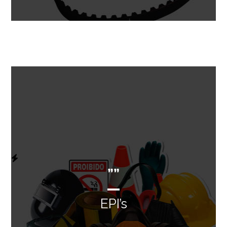
””
EPI’s