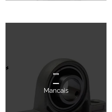
””
Mancais