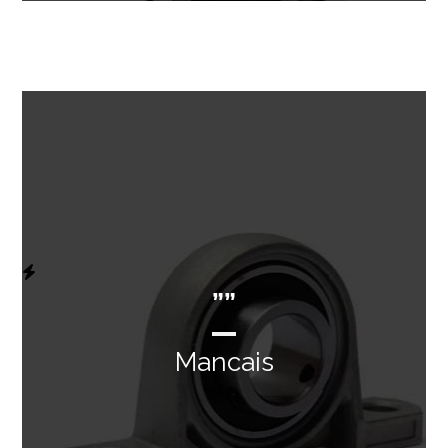
””
Mancais