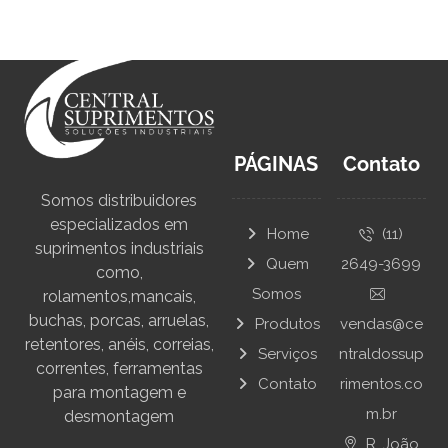
PÁGINAS
Contato
Somos distribuidores
especializados em
Home
(11)
suprimentos industriais
Quem
2649-3699
como,
Somos
rolamentos,mancais,
buchas, porcas, arruelas,
Produtos
vendas@ce
retentores, anéis, correias,
Serviços
ntraldossup
correntes, ferramentas
Contato
rimentos.co
para montagem e
m.br
desmontagem
R. João