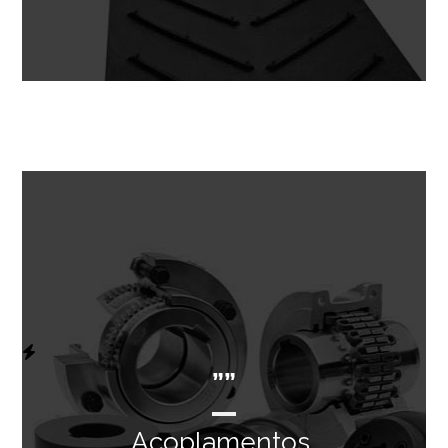
””
Acoplamentos