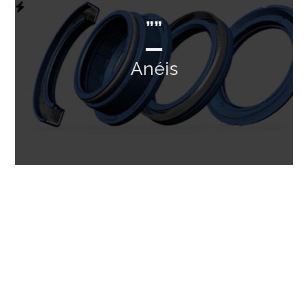
””
Anéis