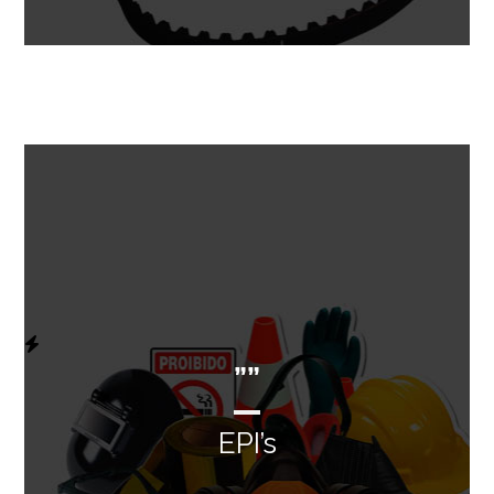
””
EPI’s