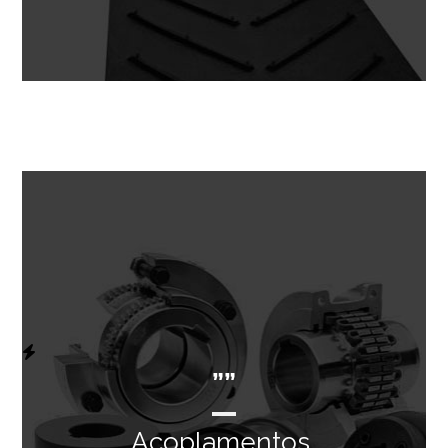
””
Acoplamentos