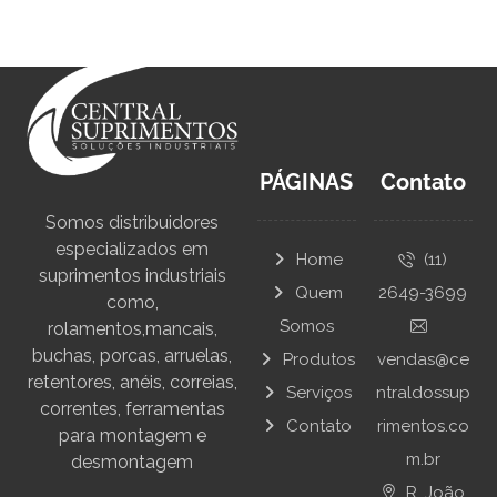
PÁGINAS
Contato
Somos distribuidores
especializados em
Home
(11)
suprimentos industriais
Quem
2649-3699
como,
Somos
rolamentos,mancais,
buchas, porcas, arruelas,
Produtos
vendas@ce
retentores, anéis, correias,
Serviços
ntraldossup
correntes, ferramentas
Contato
rimentos.co
para montagem e
m.br
desmontagem
R. João