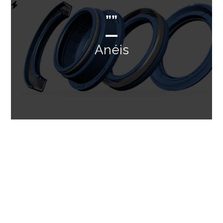
””
Anéis