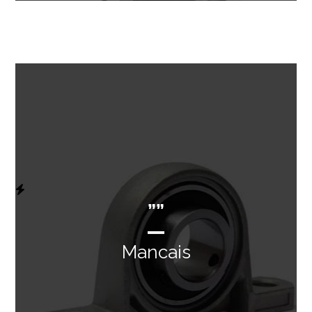
””
Mancais