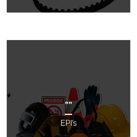
””
EPI’s