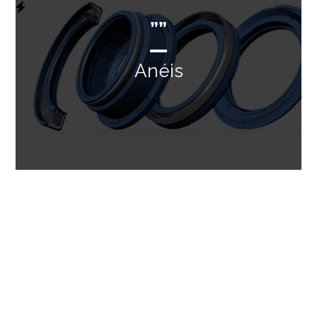
””
Anéis