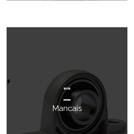
””
Mancais