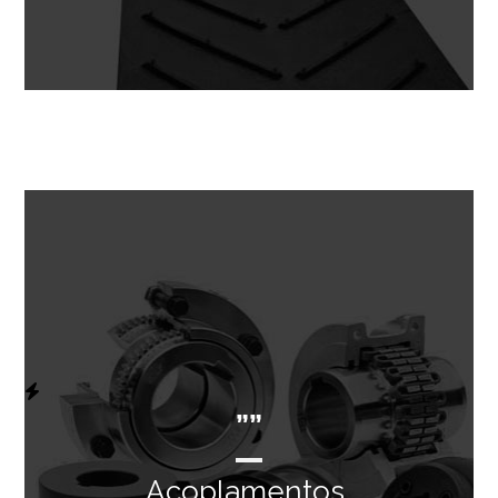
””
Acoplamentos