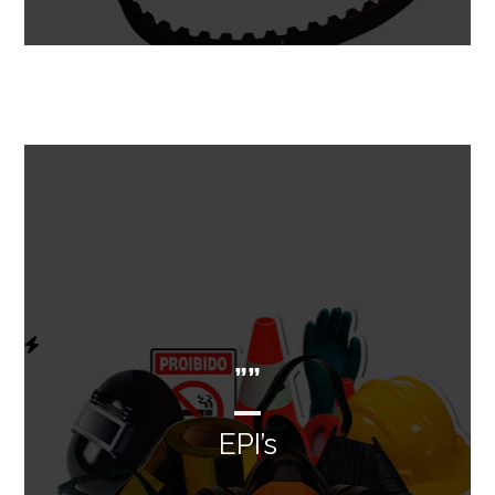
””
EPI’s