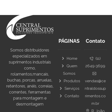
PÁGINAS
Contato
Somos distribuidores
especializados em
Home
(11)
suprimentos industriais
Quem
2649-3699
como,
Somos
rolamentos,mancais,
buchas, porcas, arruelas,
Produtos
vendas@ce
retentores, anéis, correias,
Serviços
ntraldossup
correntes, ferramentas
Contato
rimentos.co
para montagem e
m.br
desmontagem
R. João