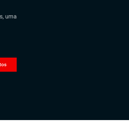
os, uma
tos