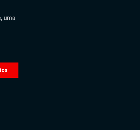
s, uma
tos