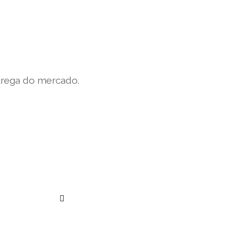
trega do mercado.
””