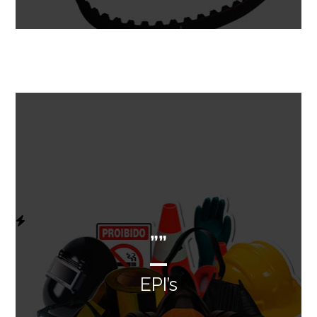
””
EPI’s