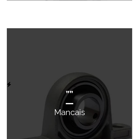
””
Mancais