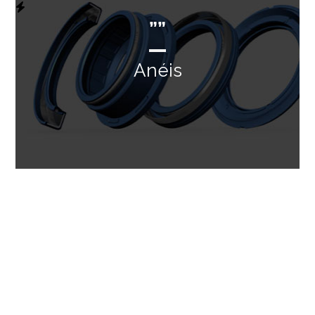
””
Anéis