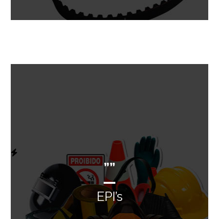
””
EPI’s