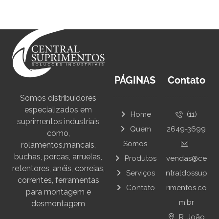
PÁGINAS
Contato
Somos distribuidores
especializados em
Home
(11)
suprimentos industriais
Quem
2649-3699
como,
Somos
rolamentos,mancais,
buchas, porcas, arruelas,
Produtos
vendas@ce
retentores, anéis, correias,
Serviços
ntraldossup
correntes, ferramentas
Contato
rimentos.co
para montagem e
m.br
desmontagem
R. João