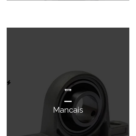
””
Mancais