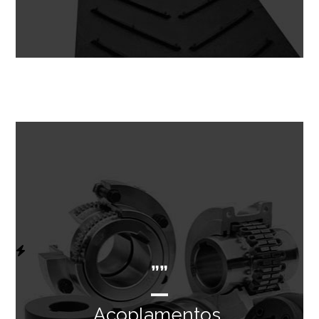
””
Acoplamentos