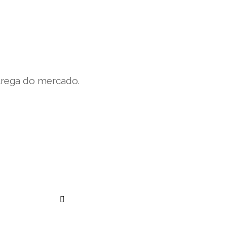
trega do mercado.
””