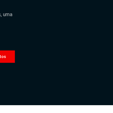
s, uma
tos