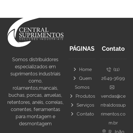
PÁGINAS
Contato
Somos distribuidores
especializados em
Home
(11)
suprimentos industriais
Quem
2649-3699
como,
Somos
rolamentos,mancais,
buchas, porcas, arruelas,
Produtos
vendas@ce
retentores, anéis, correias,
Serviços
ntraldossup
correntes, ferramentas
Contato
rimentos.co
para montagem e
m.br
desmontagem
R. João