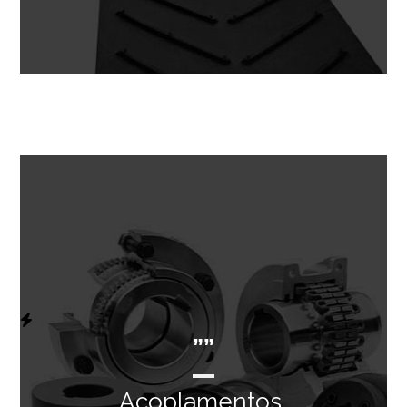
””
Acoplamentos