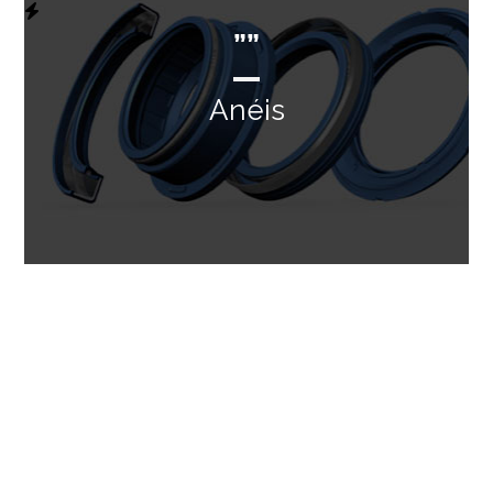
””
Anéis