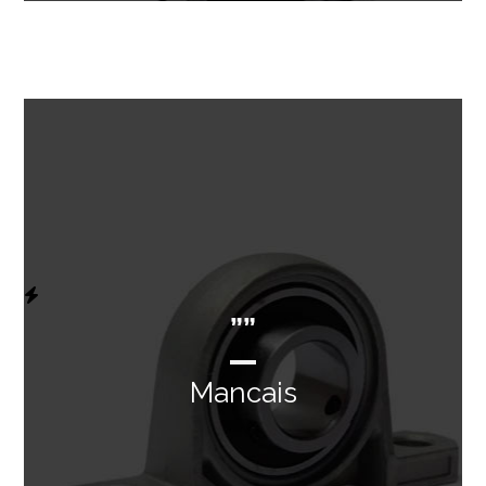
””
Mancais