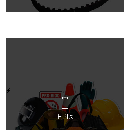
””
EPI’s