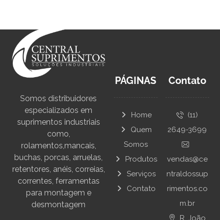
PÁGINAS
Contato
Somos distribuidores
especializados em
Home
(11)
suprimentos industriais
Quem
2649-3699
como,
Somos
rolamentos,mancais,
buchas, porcas, arruelas,
Produtos
vendas@ce
retentores, anéis, correias,
Serviços
ntraldossup
correntes, ferramentas
Contato
rimentos.co
para montagem e
m.br
desmontagem
R. João