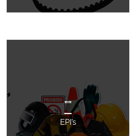
””
EPI’s