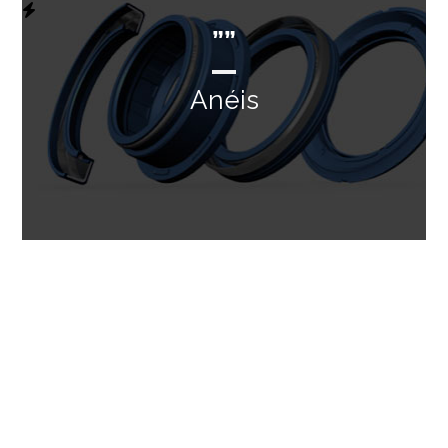
””
Anéis