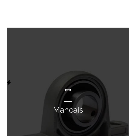
””
Mancais