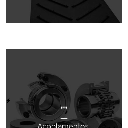
””
Acoplamentos