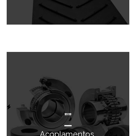
””
Acoplamentos