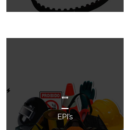
””
EPI’s