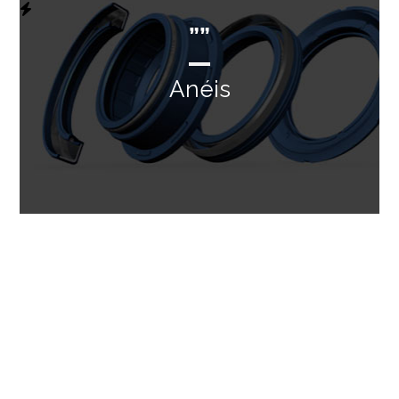
””
Anéis