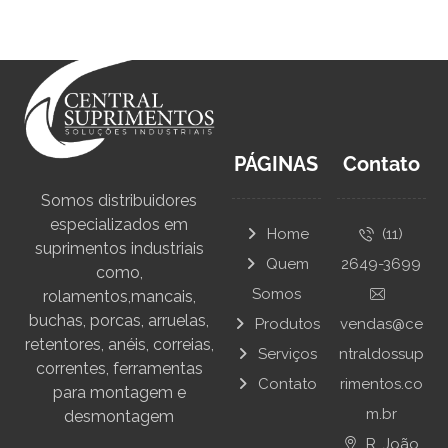
PÁGINAS
Contato
Somos distribuidores
especializados em
Home
(11)
suprimentos industriais
Quem
2649-3699
como,
Somos
rolamentos,mancais,
buchas, porcas, arruelas,
Produtos
vendas@ce
retentores, anéis, correias,
Serviços
ntraldossup
correntes, ferramentas
Contato
rimentos.co
para montagem e
m.br
desmontagem
R. João