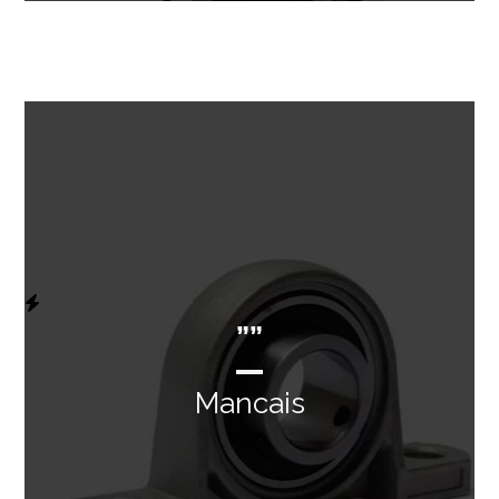
””
Mancais