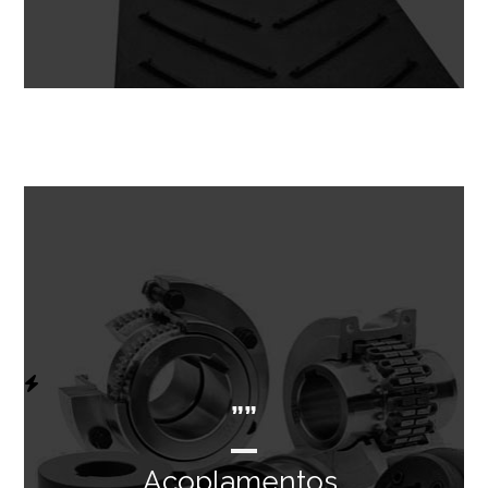
””
Acoplamentos