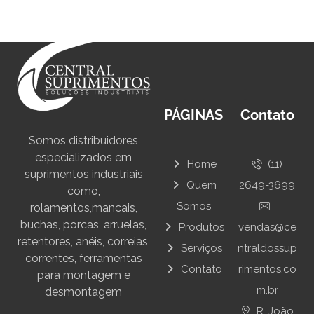
PÁGINAS
Contato
Somos distribuidores
especializados em
Home
(11)
suprimentos industriais
Quem
2649-3699
como,
Somos
rolamentos,mancais,
buchas, porcas, arruelas,
Produtos
vendas@ce
retentores, anéis, correias,
Serviços
ntraldossup
correntes, ferramentas
Contato
rimentos.co
para montagem e
m.br
desmontagem
R. João