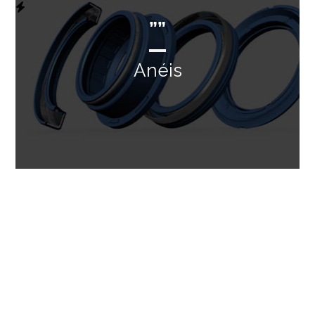
””
Anéis