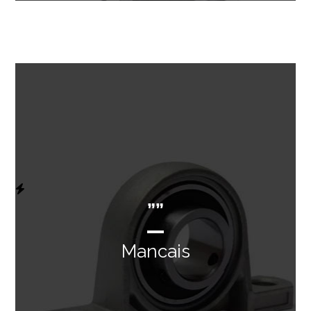
””
Mancais