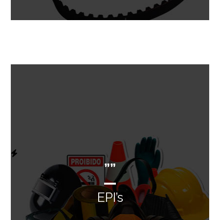
””
EPI’s