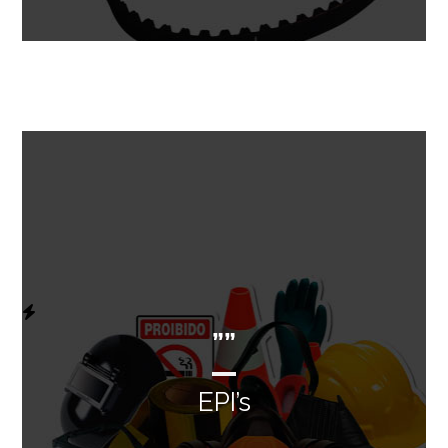
””
EPI’s