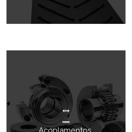
””
Acoplamentos