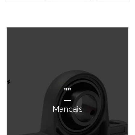
””
Mancais