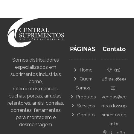
PÁGINAS
Contato
Somos distribuidores
especializados em
Home
(11)
suprimentos industriais
Quem
2649-3699
como,
Somos
rolamentos,mancais,
buchas, porcas, arruelas,
Produtos
vendas@ce
retentores, anéis, correias,
Serviços
ntraldossup
correntes, ferramentas
Contato
rimentos.co
para montagem e
m.br
desmontagem
R. João