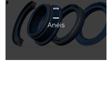
””
Anéis