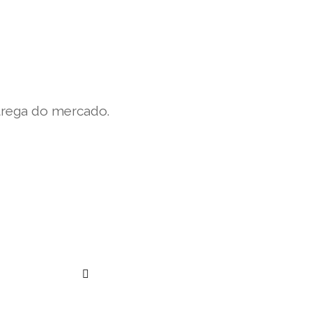
trega do mercado.
””