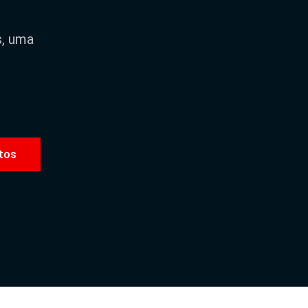
s, uma
tos