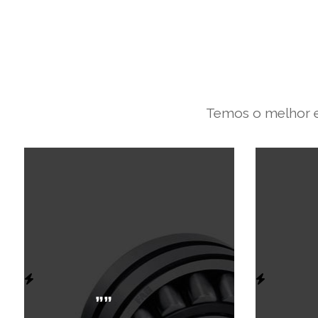
Temos o melhor e
””