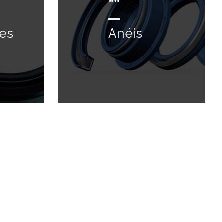
””
es
Anéis