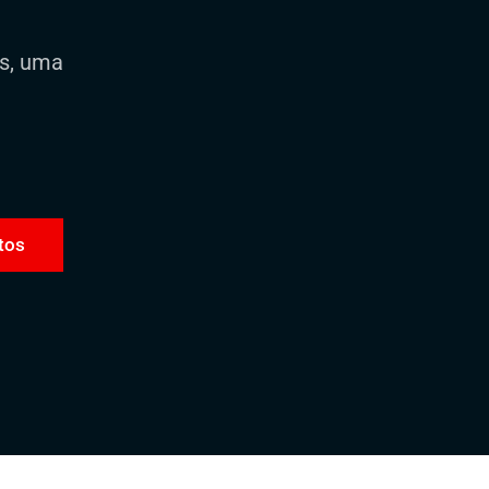
os, uma
tos