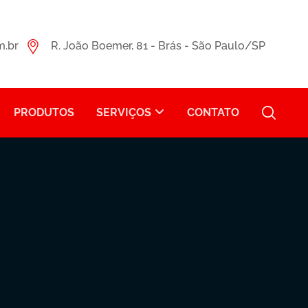
m.br
R. João Boemer, 81 - Brás - São Paulo/SP
PRODUTOS
SERVIÇOS
CONTATO