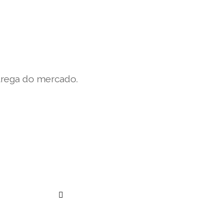
trega do mercado.
””