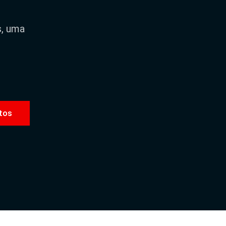
s, uma
tos