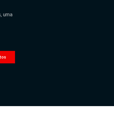
s, uma
tos