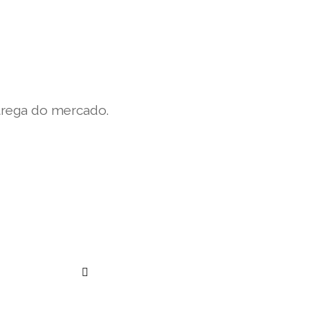
trega do mercado.
””