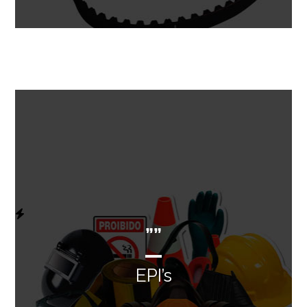
””
EPI’s