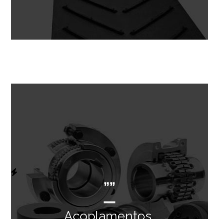
””
Acoplamentos