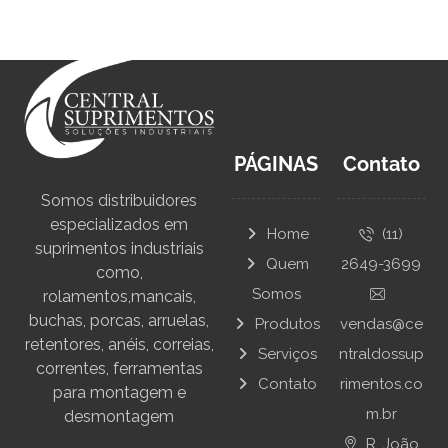
PÁGINAS
Contato
Somos distribuidores
especializados em
Home
(11)
suprimentos industriais
Quem
2649-3699
como,
Somos
rolamentos,mancais,
buchas, porcas, arruelas,
Produtos
vendas@ce
retentores, anéis, correias,
Serviços
ntraldossup
correntes, ferramentas
Contato
rimentos.co
para montagem e
m.br
desmontagem
R. João