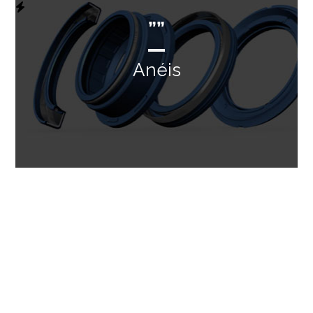
””
Anéis