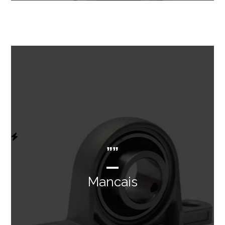
””
Mancais