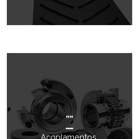
””
Acoplamentos