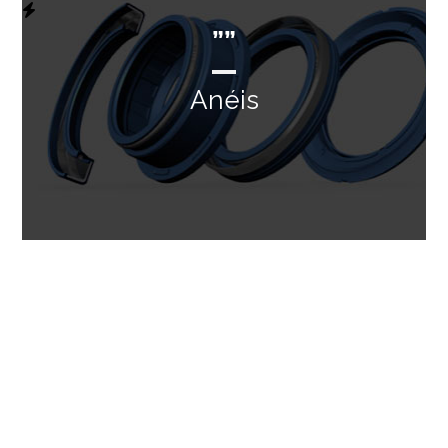
””
Anéis