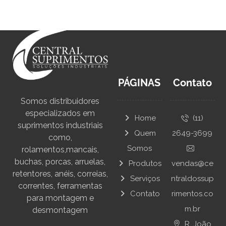
PÁGINAS
Contato
Somos distribuidores
especializados em
Home
(11)
suprimentos industriais
Quem
2649-3699
como,
Somos
rolamentos,mancais,
buchas, porcas, arruelas,
Produtos
vendas@ce
retentores, anéis, correias,
Serviços
ntraldossup
correntes, ferramentas
Contato
rimentos.co
para montagem e
m.br
desmontagem
R. João