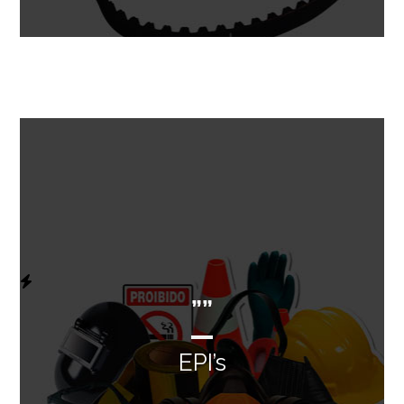
””
EPI’s