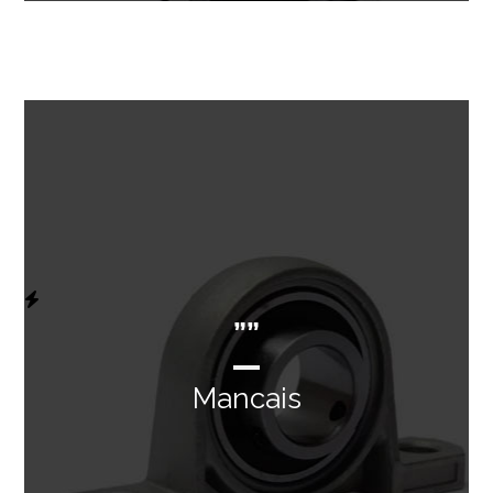
””
Mancais