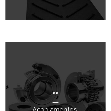
””
Acoplamentos