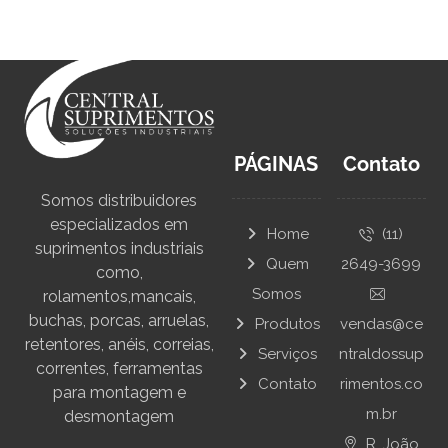
PÁGINAS
Contato
Somos distribuidores
especializados em
Home
(11)
suprimentos industriais
Quem
2649-3699
como,
Somos
rolamentos,mancais,
buchas, porcas, arruelas,
Produtos
vendas@ce
retentores, anéis, correias,
Serviços
ntraldossup
correntes, ferramentas
Contato
rimentos.co
para montagem e
m.br
desmontagem
R. João