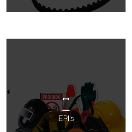
””
EPI’s