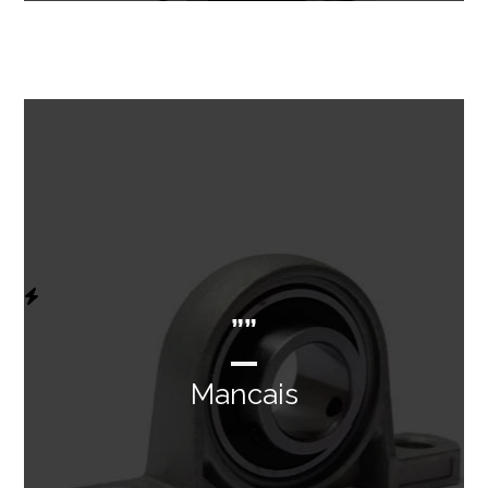
””
Mancais