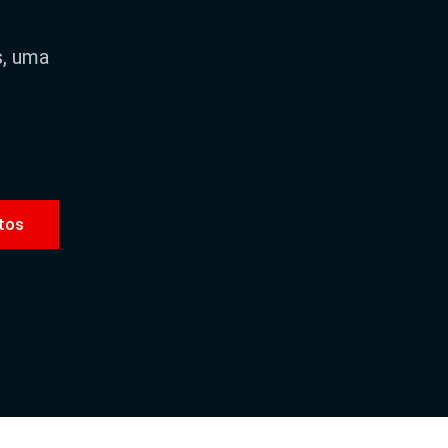
s, uma
tos