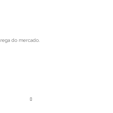
trega do mercado.
””