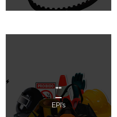
””
EPI’s