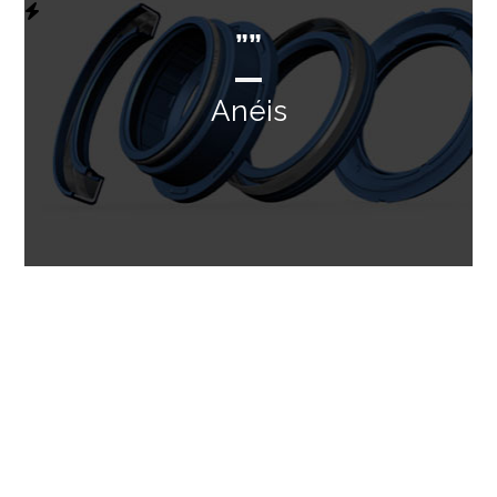
””
Anéis