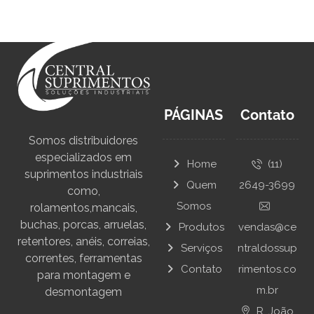
PÁGINAS
Contato
Somos distribuidores
especializados em
Home
(11)
suprimentos industriais
Quem
2649-3699
como,
Somos
rolamentos,mancais,
buchas, porcas, arruelas,
Produtos
vendas@ce
retentores, anéis, correias,
Serviços
ntraldossup
correntes, ferramentas
Contato
rimentos.co
para montagem e
m.br
desmontagem
R. João