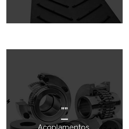
””
Acoplamentos