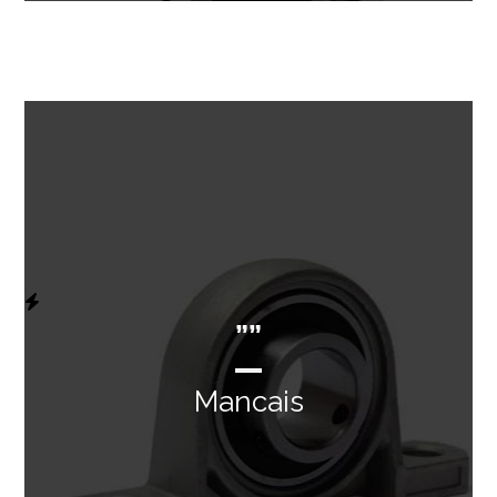
””
Mancais