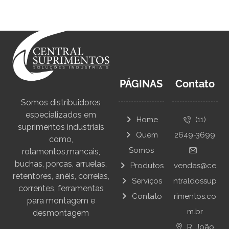
PÁGINAS
Contato
Somos distribuidores
especializados em
Home
(11)
suprimentos industriais
Quem
2649-3699
como,
Somos
rolamentos,mancais,
buchas, porcas, arruelas,
Produtos
vendas@ce
retentores, anéis, correias,
Serviços
ntraldossup
correntes, ferramentas
Contato
rimentos.co
para montagem e
m.br
desmontagem
R. João