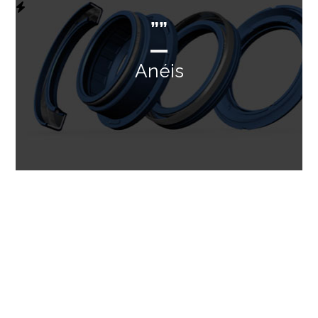
””
Anéis