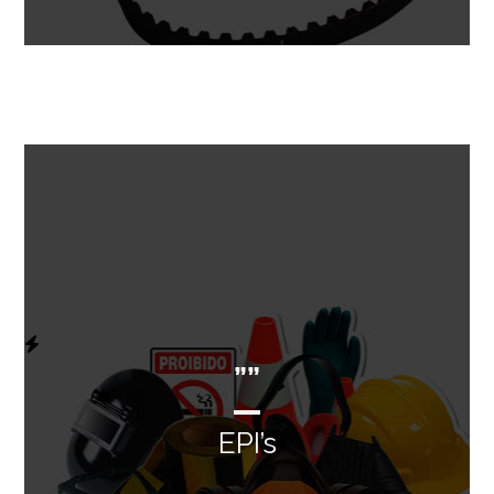
””
EPI’s