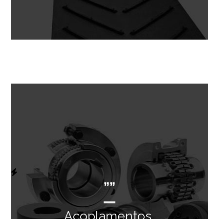
””
Acoplamentos