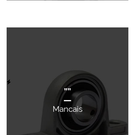
””
Mancais