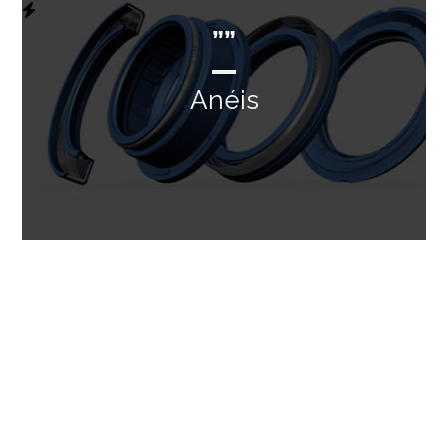
””
Anéis