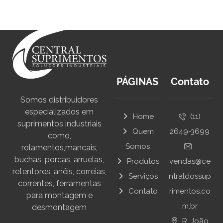
PÁGINAS
Contato
Somos distribuidores
especializados em
Home
(11)
suprimentos industriais
Quem
2649-3699
como,
Somos
rolamentos,mancais,
buchas, porcas, arruelas,
Produtos
vendas@ce
retentores, anéis, correias,
Serviços
ntraldossup
correntes, ferramentas
Contato
rimentos.co
para montagem e
m.br
desmontagem
R. João