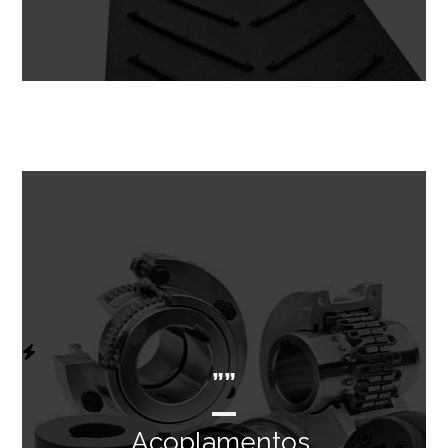
””
Acoplamentos