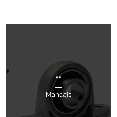
””
Mancais