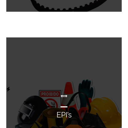
””
EPI’s