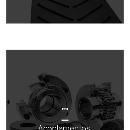
””
Acoplamentos