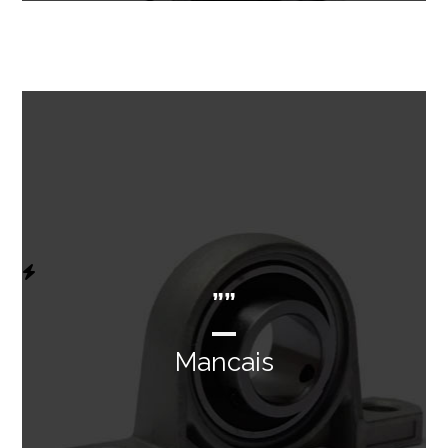
””
Mancais