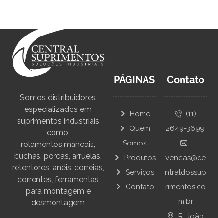
PÁGINAS
Contato
Somos distribuidores
especializados em
Home
(11)
suprimentos industriais
Quem
2649-3699
como,
Somos
rolamentos,mancais,
buchas, porcas, arruelas,
Produtos
vendas@ce
retentores, anéis, correias,
Serviços
ntraldossup
correntes, ferramentas
Contato
rimentos.co
para montagem e
m.br
desmontagem
R. João