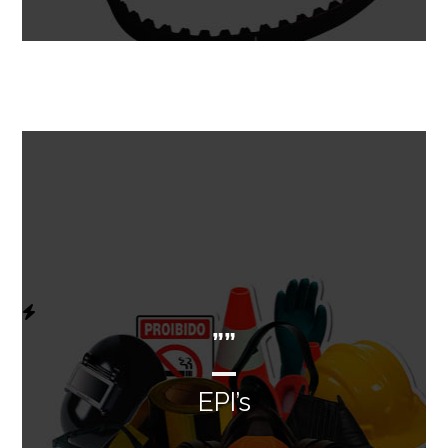
””
EPI’s