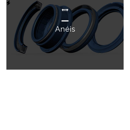
””
Anéis