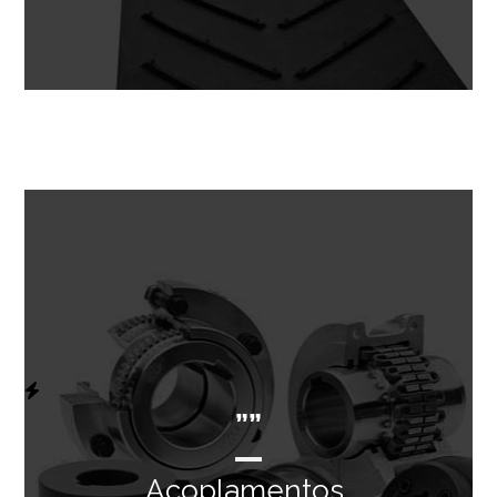
””
Acoplamentos