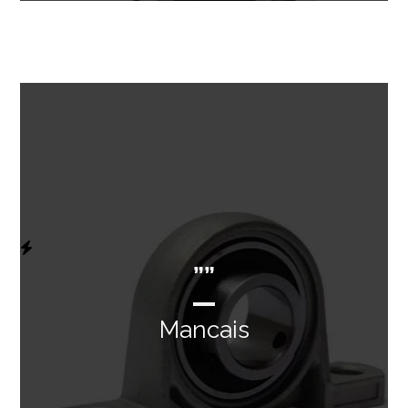
””
Mancais