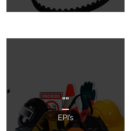
””
EPI’s