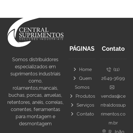
PÁGINAS
Contato
Somos distribuidores
especializados em
Home
(11)
suprimentos industriais
Quem
2649-3699
como,
Somos
rolamentos,mancais,
buchas, porcas, arruelas,
Produtos
vendas@ce
retentores, anéis, correias,
Serviços
ntraldossup
correntes, ferramentas
Contato
rimentos.co
para montagem e
m.br
desmontagem
R. João