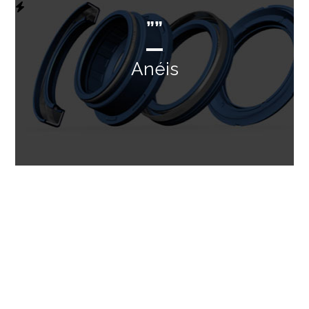
””
Anéis