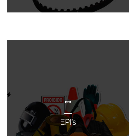
””
EPI’s