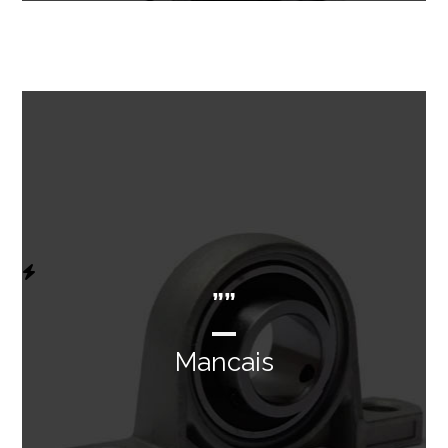
””
Mancais