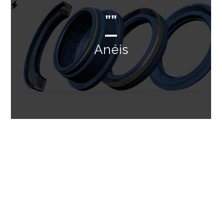
””
Anéis