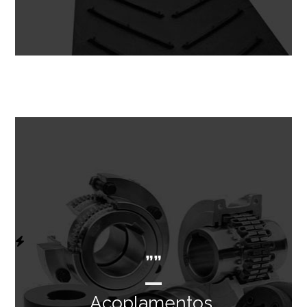
””
Acoplamentos