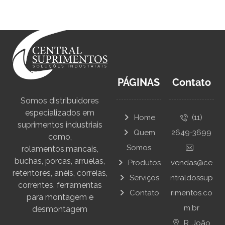
PÁGINAS
Contato
Somos distribuidores
especializados em
Home
(11)
suprimentos industriais
Quem
2649-3699
como,
Somos
rolamentos,mancais,
buchas, porcas, arruelas,
Produtos
vendas@ce
retentores, anéis, correias,
Serviços
ntraldossup
correntes, ferramentas
Contato
rimentos.co
para montagem e
m.br
desmontagem
R. João