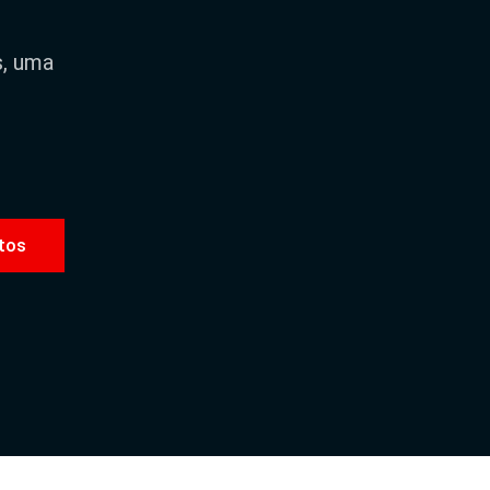
s, uma
tos