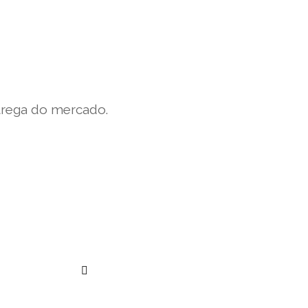
trega do mercado.
””