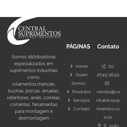
PÁGINAS
Contato
Somos distribuidores
especializados em
Home
(11)
suprimentos industriais
Quem
2649-3699
como,
Somos
rolamentos,mancais,
buchas, porcas, arruelas,
Produtos
vendas@ce
retentores, anéis, correias,
Serviços
ntraldossup
correntes, ferramentas
Contato
rimentos.co
para montagem e
m.br
desmontagem
R. João