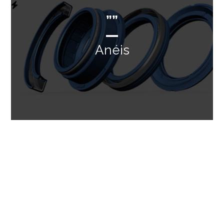
””
Anéis