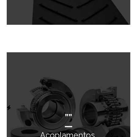
””
Acoplamentos