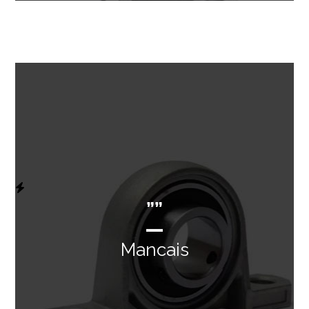
””
Mancais