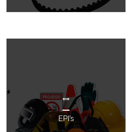
””
EPI’s