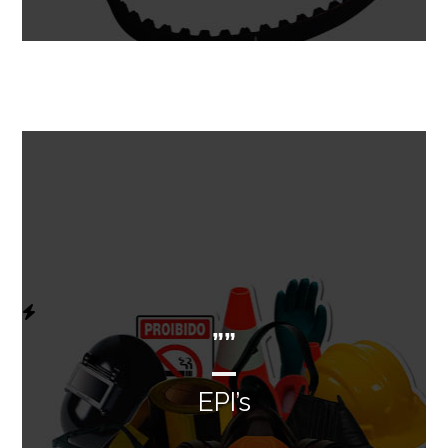
””
EPI’s