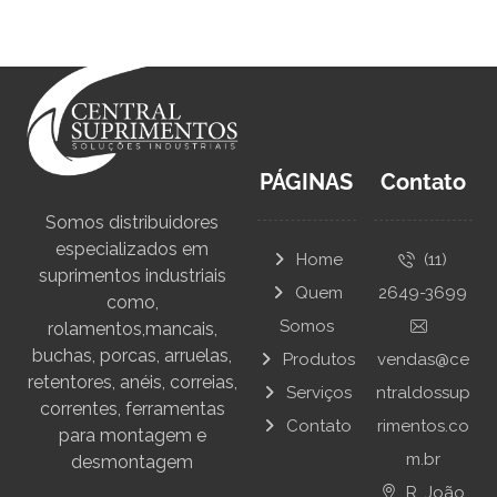
PÁGINAS
Contato
Somos distribuidores
especializados em
Home
(11)
suprimentos industriais
Quem
2649-3699
como,
Somos
rolamentos,mancais,
buchas, porcas, arruelas,
Produtos
vendas@ce
retentores, anéis, correias,
Serviços
ntraldossup
correntes, ferramentas
Contato
rimentos.co
para montagem e
m.br
desmontagem
R. João