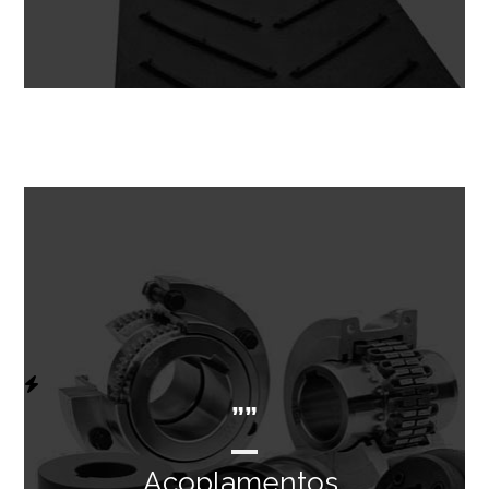
””
Acoplamentos