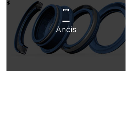
””
Anéis