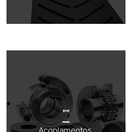
””
Acoplamentos