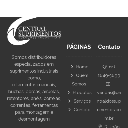
PÁGINAS
Contato
Somos distribuidores
especializados em
Home
(11)
suprimentos industriais
Quem
2649-3699
como,
Somos
rolamentos,mancais,
buchas, porcas, arruelas,
Produtos
vendas@ce
retentores, anéis, correias,
Serviços
ntraldossup
correntes, ferramentas
Contato
rimentos.co
para montagem e
m.br
desmontagem
R. João