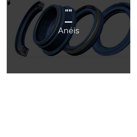
””
Anéis