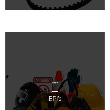
””
EPI’s