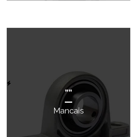
””
Mancais