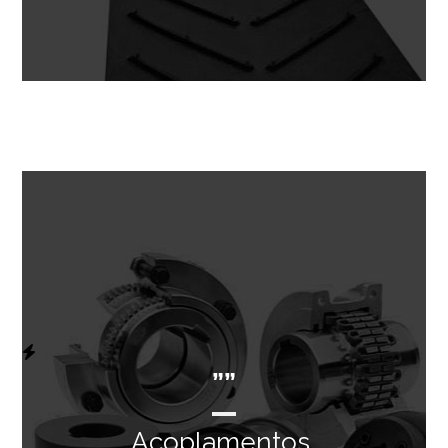
””
Acoplamentos