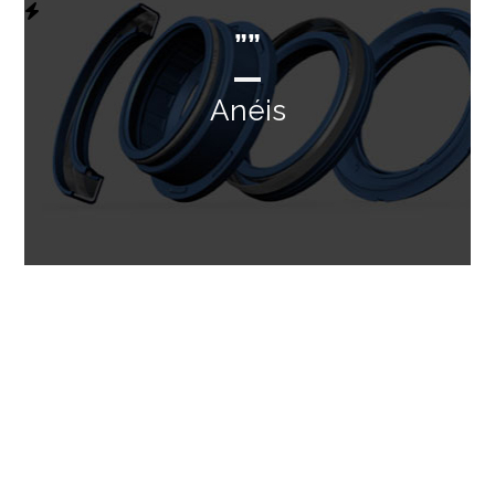
””
Anéis