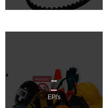
””
EPI’s