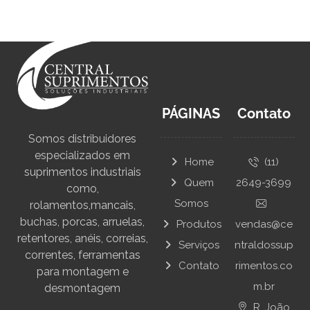
PÁGINAS
Contato
Somos distribuidores
especializados em
Home
(11)
suprimentos industriais
Quem
2649-3699
como,
Somos
rolamentos,mancais,
buchas, porcas, arruelas,
Produtos
vendas@ce
retentores, anéis, correias,
Serviços
ntraldossup
correntes, ferramentas
Contato
rimentos.co
para montagem e
m.br
desmontagem
R. João