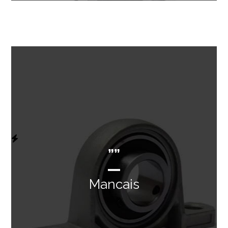
””
Mancais