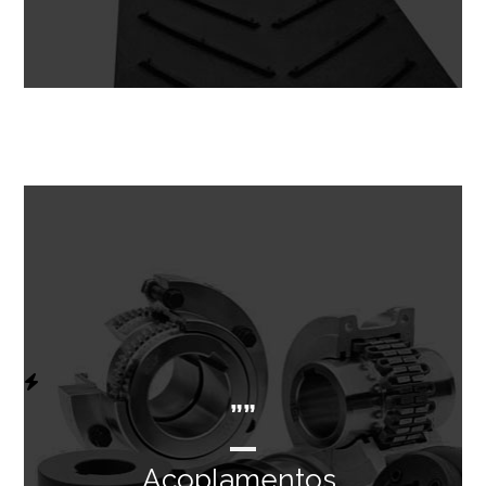
””
Acoplamentos