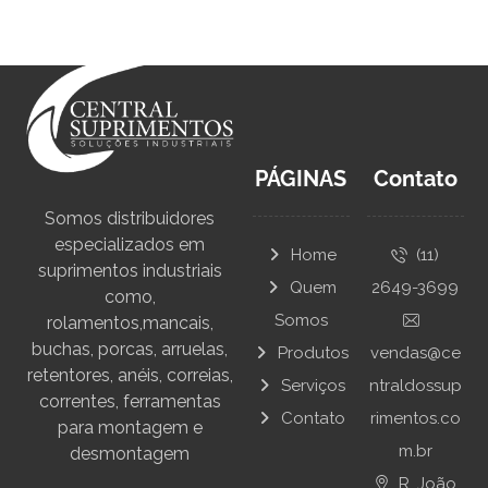
PÁGINAS
Contato
Somos distribuidores
especializados em
Home
(11)
suprimentos industriais
Quem
2649-3699
como,
Somos
rolamentos,mancais,
buchas, porcas, arruelas,
Produtos
vendas@ce
retentores, anéis, correias,
Serviços
ntraldossup
correntes, ferramentas
Contato
rimentos.co
para montagem e
m.br
desmontagem
R. João