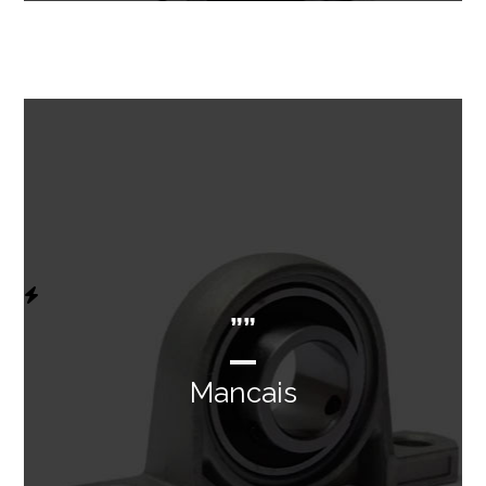
””
Mancais