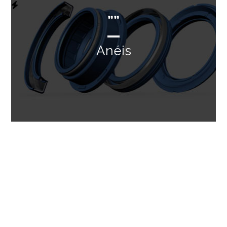
””
Anéis