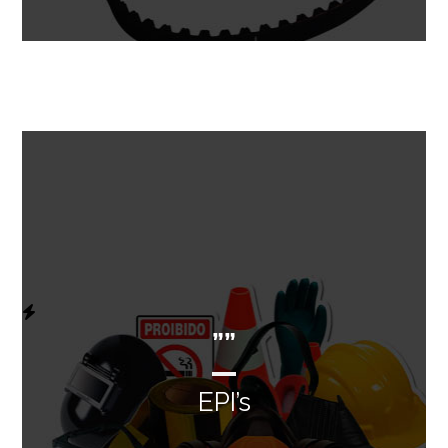
””
EPI’s