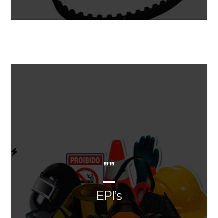
””
EPI’s