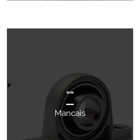
””
Mancais