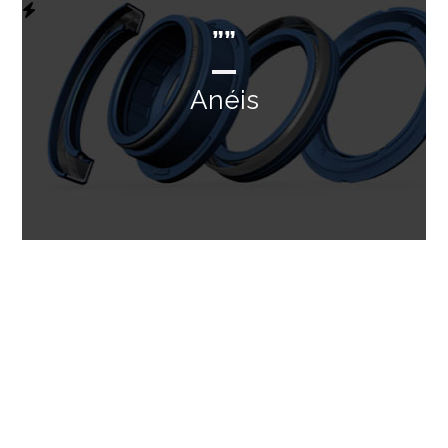
””
Anéis