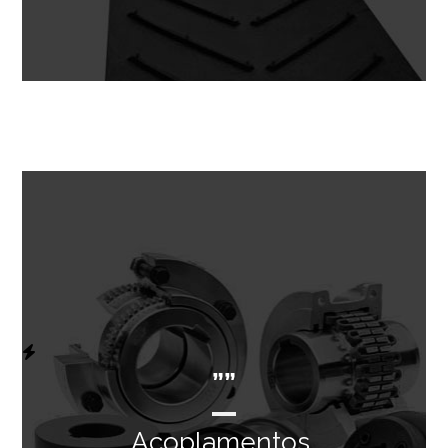
””
Acoplamentos