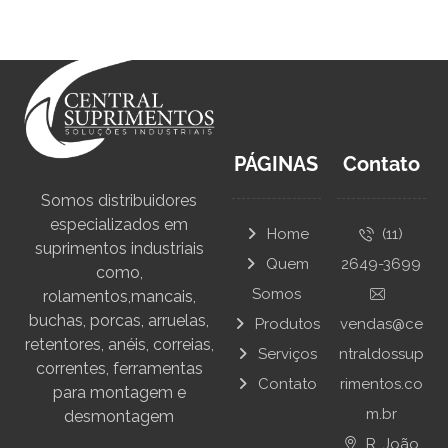
PÁGINAS
Contato
Somos distribuidores
especializados em
Home
(11)
suprimentos industriais
Quem
2649-3699
como,
Somos
rolamentos,mancais,
buchas, porcas, arruelas,
Produtos
vendas@ce
retentores, anéis, correias,
Serviços
ntraldossup
correntes, ferramentas
Contato
rimentos.co
para montagem e
m.br
desmontagem
R. João