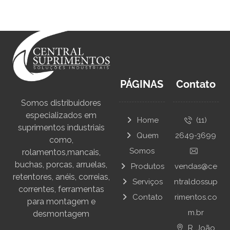
PÁGINAS
Contato
Somos distribuidores
especializados em
Home
(11)
suprimentos industriais
Quem
2649-3699
como,
Somos
rolamentos,mancais,
buchas, porcas, arruelas,
Produtos
vendas@ce
retentores, anéis, correias,
Serviços
ntraldossup
correntes, ferramentas
Contato
rimentos.co
para montagem e
m.br
desmontagem
R. João