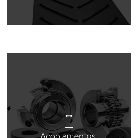
””
Acoplamentos