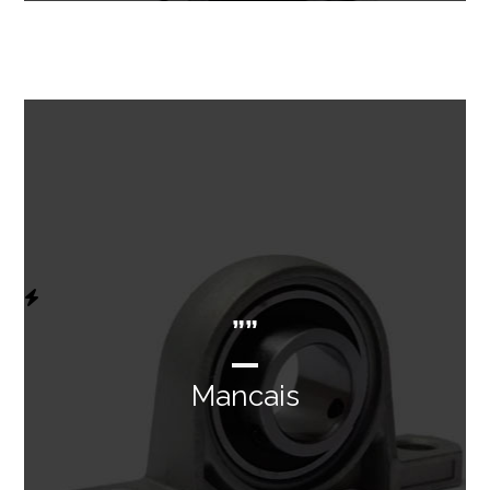
””
Mancais