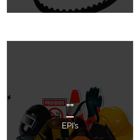
””
EPI’s