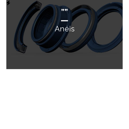
””
Anéis