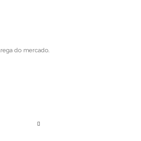
trega do mercado.
””