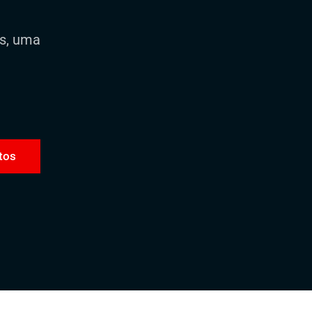
os, uma
tos