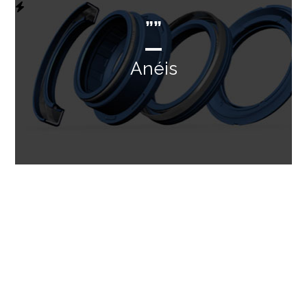
””
Anéis