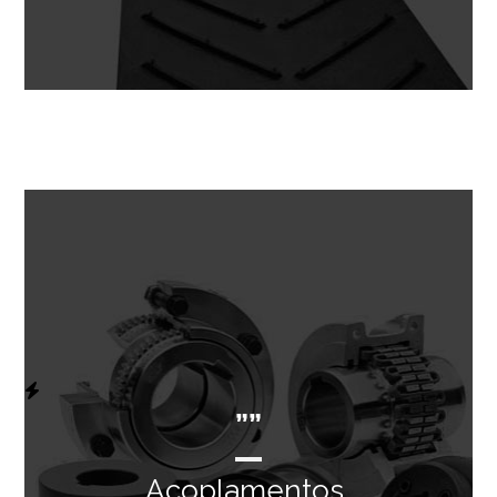
””
Acoplamentos