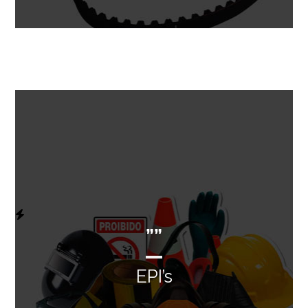
””
EPI’s