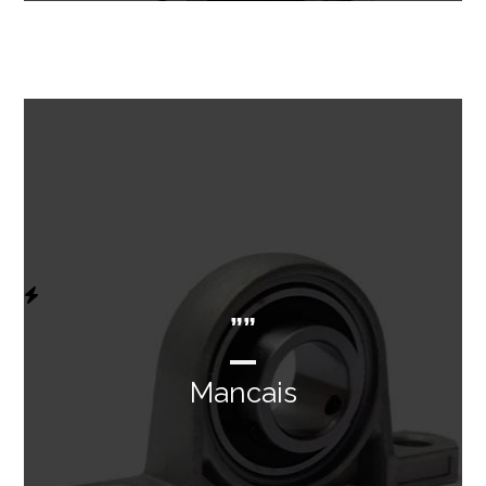
””
Mancais