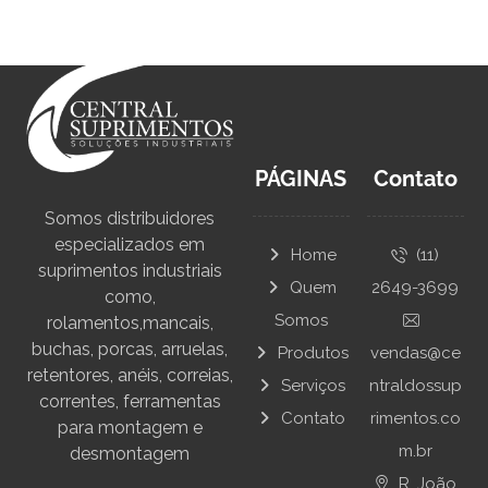
PÁGINAS
Contato
Somos distribuidores
especializados em
Home
(11)
suprimentos industriais
Quem
2649-3699
como,
Somos
rolamentos,mancais,
buchas, porcas, arruelas,
Produtos
vendas@ce
retentores, anéis, correias,
Serviços
ntraldossup
correntes, ferramentas
Contato
rimentos.co
para montagem e
m.br
desmontagem
R. João