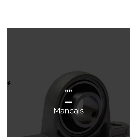
””
Mancais