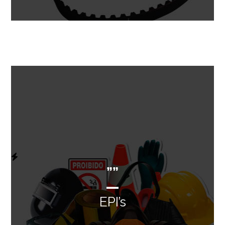
””
EPI’s