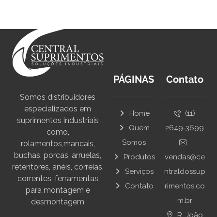
PÁGINAS
Contato
Somos distribuidores
especializados em
Home
(11)
suprimentos industriais
Quem
2649-3699
como,
Somos
rolamentos,mancais,
buchas, porcas, arruelas,
Produtos
vendas@ce
retentores, anéis, correias,
Serviços
ntraldossup
correntes, ferramentas
Contato
rimentos.co
para montagem e
m.br
desmontagem
R. João