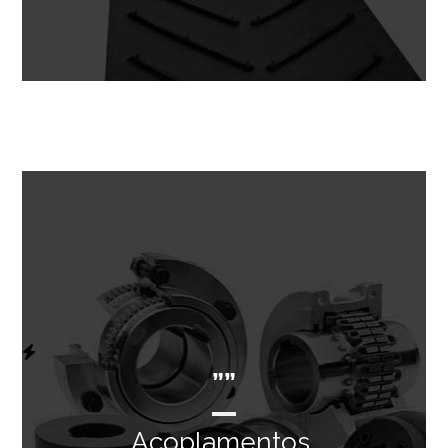
””
Acoplamentos