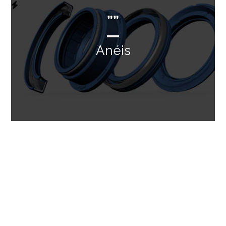
””
Anéis