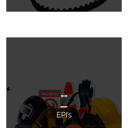
””
EPI’s