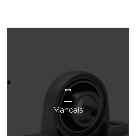
””
Mancais