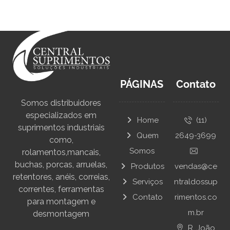
PÁGINAS
Contato
Somos distribuidores
especializados em
Home
(11)
suprimentos industriais
Quem
2649-3699
como,
Somos
rolamentos,mancais,
buchas, porcas, arruelas,
Produtos
vendas@ce
retentores, anéis, correias,
Serviços
ntraldossup
correntes, ferramentas
Contato
rimentos.co
para montagem e
m.br
desmontagem
R. João