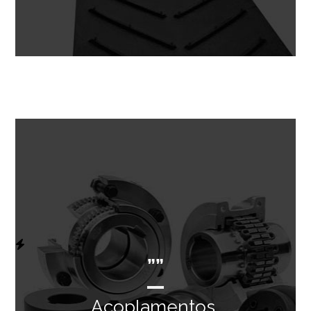
””
Acoplamentos