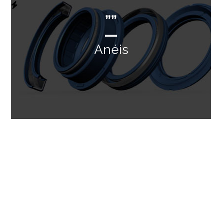
””
Anéis